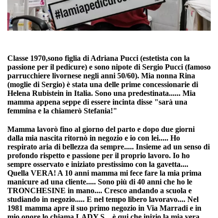
Classe 1970,sono figlia di Adriana Pucci (estetista con la
passione per il pedicure) e sono nipote di Sergio Pucci (famoso
parrucchiere livornese negli anni 50/60). Mia nonna Rina
(moglie di Sergio) è stata una delle prime concessionarie di
Helena Rubistein in Italia. Sono una predestinata...... Mia
mamma appena seppe di essere incinta disse "sarà una
femmina e la chiamerò Stefania!"
Mamma lavorò fino al giorno del parto e dopo due giorni
dalla mia nascita ritornò in negozio e io con lei..... Ho
respirato aria di bellezza da sempre..... Insieme ad un senso di
profondo rispetto e passione per il proprio lavoro. Io ho
sempre osservato e iniziato prestissimo con la gavetta....
Quella VERA! A 10 anni mamma mi fece fare la mia prima
manicure ad una cliente..... Sono più di 40 anni che ho le
TRONCHESINE in mano.... Cresco andando a scuola e
studiando in negozio..... E nel tempo libero lavoravo.... Nel
1981 mamma apre il suo primo negozio in Via Marradi e in
mio onore lo chiama LADY S... è qui che inizio la mia vera