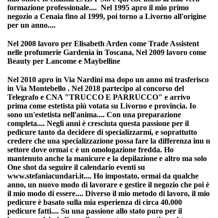
formazione professionale.... Nel 1995 apro il mio primo
negozio a Cenaia fino al 1999, poi torno a Livorno all'origine
per un anno....
Nel 2008 lavoro per Elisabeth Arden come Trade Assistent
nelle profumerie Gardenia in Toscana, Nel 2009 lavoro come
Beauty per Lancome e Maybelline
Nel 2010 apro in Via Nardini ma dopo un anno mi trasferisco
in Via Montebello . Nel 2018 partecipo al concorso del
Telegrafo e CNA "TRUCCO E PARRUCCO" e arrivo
prima come estetista più votata su Livorno e provincia. Io
sono un'estetista nell'anima.... Con una preparazione
completa.... Negli anni è cresciuta questa passione per il
pedicure tanto da decidere di specializzarmi, e soprattutto
credere che una specializzazione possa fare la differenza inu n
settore dove ormai c è un omologazione fredda. Ho
mantenuto anche la manicure e la depilazione e altro ma solo
One shot da seguire il calendario eventi su
www.stefaniacundari.it.... Ho impostato, ormai da qualche
anno, un nuovo modo di lavorare e gestire il negozio che poi è
il mio modo di essere.... Diverso il mio metodo di lavoro, il mio
pedicure è basato sulla mia esperienza di circa 40.000
pedicure fatti.... Su una passione allo stato puro per il